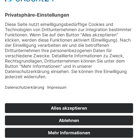
Nordic Walking und Waldbaden
Laufen macht frei!
Joggen ist für viele Menschen aber aufgrund von Gelenkproblemen
keine gute Lösung.
Von vielen für unsportlich oder uncool abgetan, weiß man heute
jedoch die gesundheitlichen Vorzüge des Nordic Walkings zu
schätzen. In Kombination mit Waldbaden: Genuss- und
Atemtraining, Faszienschwingen und Stretchen erleben Sie so ein
effektives und stressreduzierendes Gesundheitstraining.
Kontakt
Impressum
Datenschutz