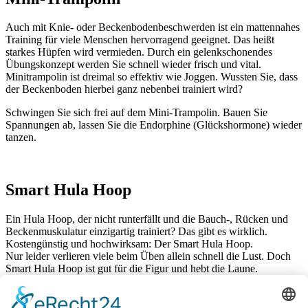
Auch mit Knie- oder Beckenbodenbeschwerden ist ein mattennahes
Training für viele Menschen hervorragend geeignet. Das heißt
starkes Hüpfen wird vermieden. Durch ein gelenkschonendes
Übungskonzept werden Sie schnell wieder frisch und vital.
Minitrampolin ist dreimal so effektiv wie Joggen. Wussten Sie, dass
der Beckenboden hierbei ganz nebenbei trainiert wird?
Schwingen Sie sich frei auf dem Mini-Trampolin. Bauen Sie
Spannungen ab, lassen Sie die Endorphine (Glückshormone) wieder
tanzen.
Smart Hula Hoop
Ein Hula Hoop, der nicht runterfällt und die Bauch-, Rücken und
Beckenmuskulatur einzigartig trainiert? Das gibt es wirklich.
Kostengünstig und hochwirksam: Der Smart Hula Hoop.
Nur leider verlieren viele beim Üben allein schnell die Lust. Doch
Smart Hula Hoop ist gut für die Figur und hebt die Laune.
Bei mir lernen Sie einen abwechslungsreichen Einsatz des Smart
Hula Hoops mit toller Musik.